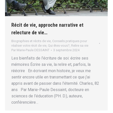
Récit de vie, approche narrative et
relecture de vie…
Biographies et récits de vie
,
Conseils pratiques pour
réaliser votre récit de vie
,
Qui êtes-vous?
,
Relire sa vie
Par
Marie-Paule DESSAINT
3 septembre 2024
Les bienfaits de l’écriture de soi: écrire ses
mémoires Écrire sa vie, la relire et, parfois, la
réécrire En écrivant mon histoire, je veux me
sentir encore utile en transmettant ce que j’ai
appris avant de passer dans l’éternité. Charles, 82
ans Par Marie-Paule Dessaint, docteure en
sciences de l’éducation (PH. D.), auteure,
conférencière…