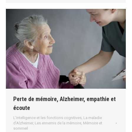
Perte de mémoire, Alzheimer, empathie et
écoute
L'intelligence et les fonctions cognitives
,
La maladie
d’Alzheimer
,
Les ennemis de la mémoire
,
Mémoire et
sommeil