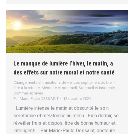
Le manque de lumière l’hiver, le matin, a
des effets sur notre moral et notre santé
Changements et transitions de vie
,
Les sept piliers du bien-
être à la retraite
,
Mémoire et sommeil
,
Sommeil et insomnie
,
Sommeil et rêves
Par
Marie-Paule DESSAINT
12 octobre 2025
Lumière intense le matin et obscurité le soir:
sérotonine et mélatonine au menu Bien dormir, se
réveiller frais et dispos, être de bonne humeur et…
intelligent! Par Marie-Paule Dessaint, docteure