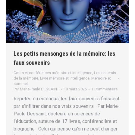
Les petits mensonges de la mémoire: les
faux souvenirs
Cours et conférences mémoire et intelligence
,
Les ennemis
de la mémoire
,
Livre mémoire et intelligence
,
Mémoire et
sommeil
Par
Marie-Paule DESSAINT
18 mars 2026
1 Commentaire
Répétés ou entendus, les faux souvenirs finissent
par s’infiltrer dans nos vrais souvenirs Par Marie-
Paule Dessaint, docteure en sciences de
l’éducation, auteure de 17 livres, conférencière et
biographe Celui qui pense qu’on ne peut changer