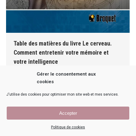
Table des matières du livre Le cerveau.
Comment entretenir votre mémoire et
votre intelligence
Livre pour avoir une bonne mémoire
,
Mémoire et sommeil
,
Gérer le consentement aux
Techniques et exercices pour une meilleure mémoire
cookies
Par
Marie-Paule DESSAINT
11 novembre 2022
Laisser un commentaire
J'utilise des cookies pour optimiser mon site web et mes services.
Comment réduire les ratés de la mémoire et
carrément la rajeunir de 50% Par Marie-Paule
Dessaint, docteure en sciences de l’éducation,
Accepter
auteure de 16 livres, conférencière et biographe
Politique de cookies
Vous arrive-t-il d’être inquiet des ratés de votre
mémoire, et parfois aussi de votre capacité à vous