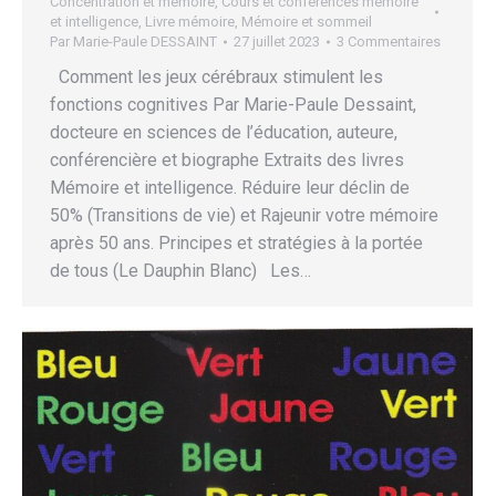
Concentration et mémoire
,
Cours et conférences mémoire
et intelligence
,
Livre mémoire
,
Mémoire et sommeil
Par
Marie-Paule DESSAINT
27 juillet 2023
3 Commentaires
Comment les jeux cérébraux stimulent les
fonctions cognitives Par Marie-Paule Dessaint,
docteure en sciences de l’éducation, auteure,
conférencière et biographe Extraits des livres
Mémoire et intelligence. Réduire leur déclin de
50% (Transitions de vie) et Rajeunir votre mémoire
après 50 ans. Principes et stratégies à la portée
de tous (Le Dauphin Blanc) Les…