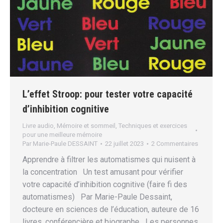
L’effet Stroop: pour tester votre capacité
d’inhibition cognitive
Livre audio
,
Mémoire et sommeil
,
Techniques et exercices
pour une meilleure mémoire
Par
Marie-Paule DESSAINT
22 juillet 2023
2 Commentaires
Apprendre à filtrer les automatismes qui nuisent à
la concentration Un test amusant pour vérifier
votre capacité d’inhibition cognitive (faire fi des
automatismes) Par Marie-Paule Dessaint,
docteure en sciences de l’éducation, auteure de 16
livres, conférencière et biographe Les personnes