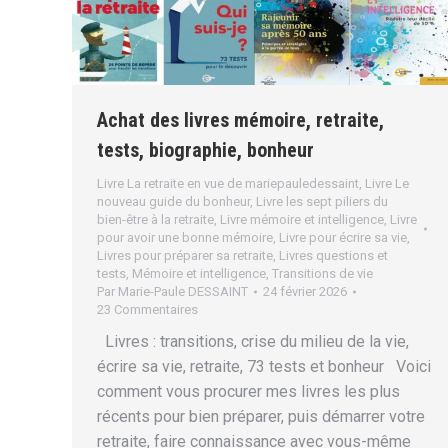
Achat des livres mémoire, retraite,
tests, biographie, bonheur
Livre La retraite en vue de mariepauledessaint
,
Livre Le
nouveau guide du bonheur
,
Livre les sept piliers du
bien-être à la retraite
,
Livre mémoire et intelligence
,
Livre
pour avoir une bonne mémoire
,
Livre pour écrire sa vie
,
Livres pour préparer sa retraite
,
Livres questions et
tests
,
Mémoire et intelligence
,
Transitions de vie
Par
Marie-Paule DESSAINT
24 février 2026
23 Commentaires
Livres : transitions, crise du milieu de la vie,
écrire sa vie, retraite, 73 tests et bonheur Voici
comment vous procurer mes livres les plus
récents pour bien préparer, puis démarrer votre
retraite, faire connaissance avec vous-même