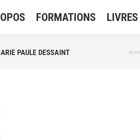
ROPOS
FORMATIONS
LIVRES
ROPOS
FORMATIONS
LIVRES
MARIE PAULE DESSAINT
Vous 
ACCUE