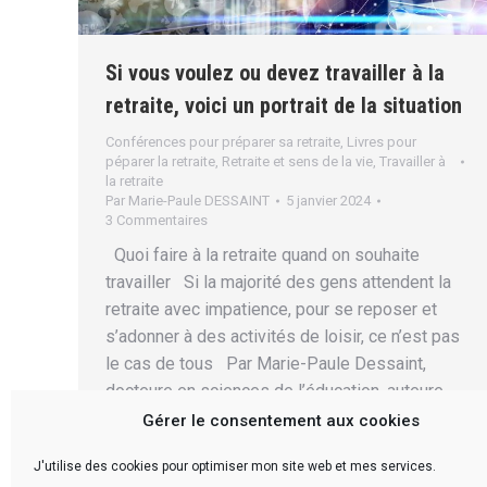
Si vous voulez ou devez travailler à la
retraite, voici un portrait de la situation
Conférences pour préparer sa retraite
,
Livres pour
péparer la retraite
,
Retraite et sens de la vie
,
Travailler à
la retraite
Par
Marie-Paule DESSAINT
5 janvier 2024
3 Commentaires
Quoi faire à la retraite quand on souhaite
travailler Si la majorité des gens attendent la
retraite avec impatience, pour se reposer et
s’adonner à des activités de loisir, ce n’est pas
le cas de tous Par Marie-Paule Dessaint,
docteure en sciences de l’éducation, auteure,
conférencière et biographe Cet article est…
Gérer le consentement aux cookies
J'utilise des cookies pour optimiser mon site web et mes services.