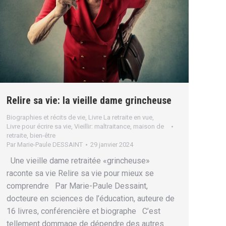
Relire sa vie: la vieille dame grincheuse
Biographies et récits de vie
,
Livre La retraite en vue
,
Livre pour écrire sa vie
,
Vieillir: maltraitance, maison de
retraite, bien-être
Par
Marie-Paule DESSAINT
29 janvier 2024
Une vieille dame retraitée «grincheuse»
raconte sa vie Relire sa vie pour mieux se
comprendre Par Marie-Paule Dessaint,
docteure en sciences de l’éducation, auteure de
16 livres, conférencière et biographe C’est
tellement dommage de dépendre des autres