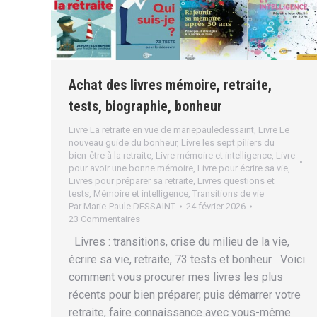
Achat des livres mémoire, retraite,
tests, biographie, bonheur
Livre La retraite en vue de mariepauledessaint
,
Livre Le
nouveau guide du bonheur
,
Livre les sept piliers du
bien-être à la retraite
,
Livre mémoire et intelligence
,
Livre
pour avoir une bonne mémoire
,
Livre pour écrire sa vie
,
Livres pour préparer sa retraite
,
Livres questions et
tests
,
Mémoire et intelligence
,
Transitions de vie
Par
Marie-Paule DESSAINT
24 février 2026
23 Commentaires
Livres : transitions, crise du milieu de la vie,
écrire sa vie, retraite, 73 tests et bonheur Voici
comment vous procurer mes livres les plus
récents pour bien préparer, puis démarrer votre
retraite, faire connaissance avec vous-même