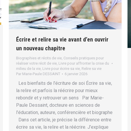
Écrire et relire sa vie avant d’en ouvrir
un nouveau chapitre
Biographies et récits de vie
,
Conseils pratiques pour
réaliser votre récit de vie
,
Livre pour affronter la crise du
milieu de la vie
,
Livre pour écrire sa vie
,
Relire sa vie
Par
Marie-Paule DESSAINT
6 janvier 2026
Les bienfaits de l’écriture de soi Écrire sa vie,
la relire et parfois la réécrire pour mieux
rebondir et y retrouver un sens Par Marie-
Paule Dessaint, docteure en sciences de
l’éducation, auteure, conférencière et biographe
Dans cet article, je précise la différence entre
écrire sa vie, la relire et la réécrire. J’explique