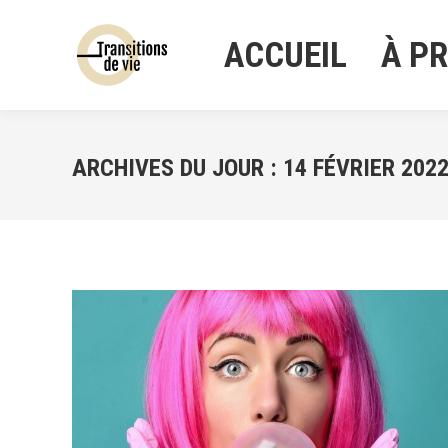
ACCUEIL
À P
ACCUEIL
À P
ARCHIVES DU JOUR :
14 FÉVRIER 202