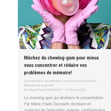
Mâchez du chewing-gum pour mieux
vous concentrer et réduire vos
problèmes de mémoire!
Concentration et mémoire
,
Les amis de la mémoire
,
Mémoire et sommeil
Par
Marie-Paule DESSAINT
14 février 2022
Le chewing-gum qui améliore la concentration
Par Marie-Paule Dessaint, docteure en
sciences de l’éducation, auteure, conférencière