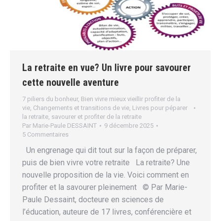
La retraite en vue? Un livre pour savourer
cette nouvelle aventure
7 piliers du bonheur
,
Bien vivre mieux vieillir profiter de la
vie
,
Changements et transitions de vie
,
Livres pour péparer
la retraite
,
savourer et profiter de la retraite
Par
Marie-Paule DESSAINT
9 décembre 2025
5 Commentaires
Un engrenage qui dit tout sur la façon de préparer,
puis de bien vivre votre retraite La retraite? Une
nouvelle proposition de la vie. Voici comment en
profiter et la savourer pleinement © Par Marie-
Paule Dessaint, docteure en sciences de
l’éducation, auteure de 17 livres, conférencière et