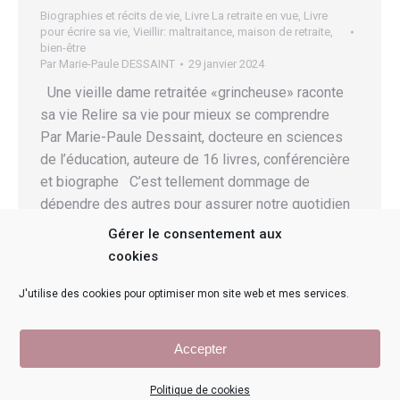
Biographies et récits de vie
,
Livre La retraite en vue
,
Livre
pour écrire sa vie
,
Vieillir: maltraitance, maison de retraite,
bien-être
Par
Marie-Paule DESSAINT
29 janvier 2024
Une vieille dame retraitée «grincheuse» raconte
sa vie Relire sa vie pour mieux se comprendre
Par Marie-Paule Dessaint, docteure en sciences
de l’éducation, auteure de 16 livres, conférencière
et biographe C’est tellement dommage de
dépendre des autres pour assurer notre quotidien
en vieillissant, avec tous ces préjugés alors
Gérer le consentement aux
qu’autrefois nous étions une personne…
cookies
J'utilise des cookies pour optimiser mon site web et mes services.
Accepter
©
2026
Tous droits réservés - Marie-Paule DESSAINT - NEQ:
2246995742
Politique de cookies
Propulsé par
secteurweb