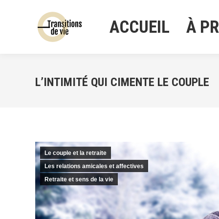
ACCUEIL
À P
ACCUEIL
À P
L’INTIMITÉ QUI CIMENTE LE COUPLE
Le couple et la retraite
Les relations amicales et affectives
Retraite et sens de la vie