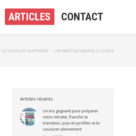
ARTICLES
CONTACT
ARTICLES
CONTACT
 ici :
LE COUPLE ET LA RETRAITE
L’INTIMITÉ QUI CIMENTE LE COUPLE
Articles récents
Un trio gagnant pour préparer
votre retraite, franchir la
transition, puis en profiter et la
savourer pleinement