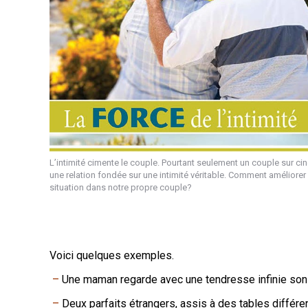
L’intimité cimente le couple. Pourtant seulement un couple sur cinq
une relation fondée sur une intimité véritable. Comment améliorer 
situation dans notre propre couple?
Voici quelques exemples.
–
Une maman regarde avec une tendresse infinie son 
–
Deux parfaits étrangers, assis à des tables différen