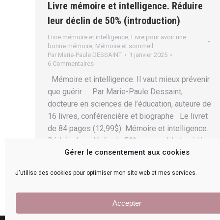
Livre mémoire et intelligence. Réduire
leur déclin de 50% (introduction)
Livre mémoire et intelligence
,
Livre pour avoir une
bonne mémoire
,
Mémoire et sommeil
Par
Marie-Paule DESSAINT
1 janvier 2025
6 Commentaires
Mémoire et intelligence. Il vaut mieux prévenir
que guérir… Par Marie-Paule Dessaint,
docteure en sciences de l’éducation, auteure de
16 livres, conférencière et biographe Le livret
de 84 pages (12,99$) Mémoire et intelligence.
Réduire leur déclin de 50% rassemble les idées
Gérer le consentement aux cookies
clés des conférences que je prononce sur la
mémoire et l’intelligence…
J'utilise des cookies pour optimiser mon site web et mes services.
Accepter