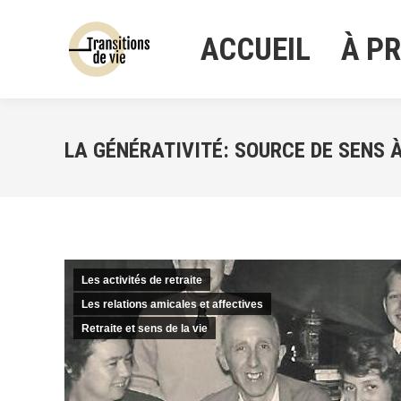
ACCUEIL
À P
ACCUEIL
À P
LA GÉNÉRATIVITÉ: SOURCE DE SENS 
Les activités de retraite
Les relations amicales et affectives
Retraite et sens de la vie