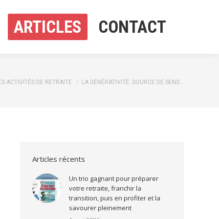
ARTICLES
CONTACT
ARTICLES
CONTACT
ci :
ES ACTIVITÉS DE RETRAITE
LA GÉNÉRATIVITÉ: SOURCE DE SENS…
Articles récents
Un trio gagnant pour préparer
votre retraite, franchir la
transition, puis en profiter et la
savourer pleinement