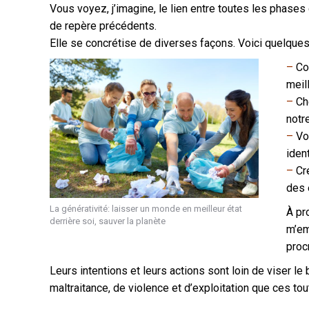
Vous voyez, j’imagine, le lien entre toutes les phase
de repère précédents.
Elle se concrétise de diverses façons. Voici quelque
–
Co
meil
–
Che
notre
–
Vou
iden
–
Cré
des 
La générativité: laisser un monde en meilleur état
À pr
derrière soi, sauver la planète
m’em
proc
Leurs intentions et leurs actions sont loin de viser le 
maltraitance, de violence et d’exploitation que ces tout