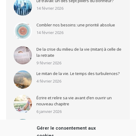
Le travail: un des sept piliers du bonheur?
14 février 2026
Combler nos besoins: une priorité absolue
14 février 2026
De la crise du milieu de la vie (mitan) à celle de
la retraite
9 février 2026
Le mitan de la vie. Le temps des turbulences?
4 février 2026
Écrire et relire sa vie avant d’en ouvrir un
nouveau chapitre
6 janvier 2026
Qui êtes-vous? Voici un livre comportant 73
tests pour le découvrir
Gérer le consentement aux
2 janvier 2026
cookies