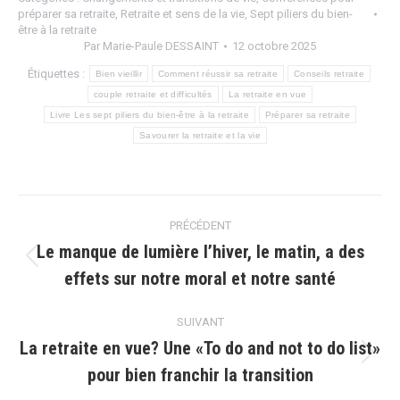
préparer sa retraite
,
Retraite et sens de la vie
,
Sept piliers du bien-
être à la retraite
Par
Marie-Paule DESSAINT
12 octobre 2025
Étiquettes :
Bien vieillir
Comment réussir sa retraite
Conseils retraite
couple retraite et difficultés
La retraite en vue
Livre Les sept piliers du bien-être à la retraite
Préparer sa retraite
Savourer la retraite et la vie
Navigation
PRÉCÉDENT
article
Le manque de lumière l’hiver, le matin, a des
Article
effets sur notre moral et notre santé
précédent
:
SUIVANT
La retraite en vue? Une «To do and not to do list»
Article
pour bien franchir la transition
suivant