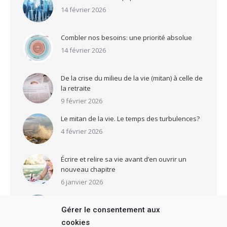
14 février 2026
Combler nos besoins: une priorité absolue
14 février 2026
De la crise du milieu de la vie (mitan) à celle de
la retraite
9 février 2026
Le mitan de la vie. Le temps des turbulences?
4 février 2026
Écrire et relire sa vie avant d’en ouvrir un
nouveau chapitre
6 janvier 2026
Qui êtes-vous? Voici un livre comportant 73
Gérer le consentement aux
tests pour le découvrir
cookies
2 janvier 2026