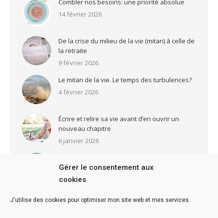
Combler nos besoins: une priorité absolue
14 février 2026
De la crise du milieu de la vie (mitan) à celle de
la retraite
9 février 2026
Le mitan de la vie. Le temps des turbulences?
4 février 2026
Écrire et relire sa vie avant d’en ouvrir un
nouveau chapitre
6 janvier 2026
Qui êtes-vous? Voici un livre comportant 73
Gérer le consentement aux
tests pour le découvrir
cookies
2 janvier 2026
J'utilise des cookies pour optimiser mon site web et mes services.