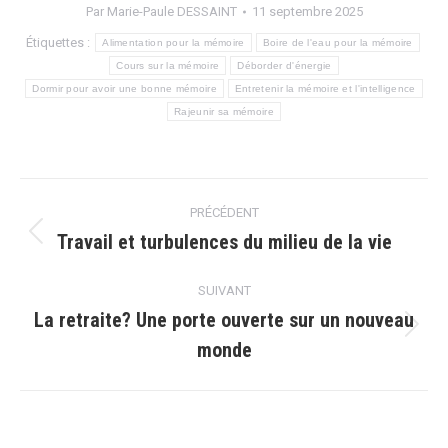
Par
Marie-Paule DESSAINT
11 septembre 2025
Étiquettes :
Alimentation pour la mémoire
Boire de l'eau pour la mémoire
Cours sur la mémoire
Déborder d'énergie
Dormir pour avoir une bonne mémoire
Entretenir la mémoire et l'intelligence
Rajeunir sa mémoire
Navigation
PRÉCÉDENT
article
Travail et turbulences du milieu de la vie
Article
précédent
:
SUIVANT
La retraite? Une porte ouverte sur un nouveau
Article
monde
suivant
: